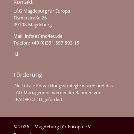
Kontakt
LAG Magdeburg für Europa
Tismarstraße 26
39108 Magdeburg
Mail:
info(at)md4eu.de
Telefon:
+49 (0)391 597 593 15
Förderung
Die Lokale Entwicklungsstrategie wurde und das
LAG-Management werden im Rahmen von
LEADER/CLLD gefördert.
© 2026 | Magdeburg für Europa e.V.