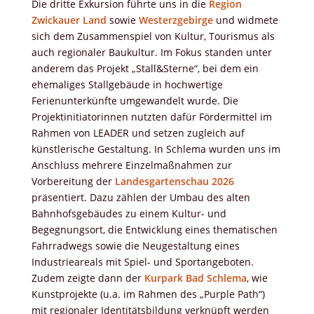
Die dritte Exkursion führte uns in die
Region
Zwickauer Land
sowie
Westerzgebirge
und widmete
sich dem Zusammenspiel von Kultur, Tourismus als
auch regionaler Baukultur. Im Fokus standen unter
anderem das Projekt „Stall&Sterne“, bei dem ein
ehemaliges Stallgebäude in hochwertige
Ferienunterkünfte umgewandelt wurde. Die
Projektinitiatorinnen nutzten dafür Fördermittel im
Rahmen von LEADER und setzen zugleich auf
künstlerische Gestaltung. In Schlema wurden uns im
Anschluss mehrere Einzelmaßnahmen zur
Vorbereitung der
Landesgartenschau 2026
präsentiert. Dazu zählen der Umbau des alten
Bahnhofsgebäudes zu einem Kultur- und
Begegnungsort, die Entwicklung eines thematischen
Fahrradwegs sowie die Neugestaltung eines
Industrieareals mit Spiel- und Sportangeboten.
Zudem zeigte dann der
Kurpark Bad Schlema
, wie
Kunstprojekte (u.a. im Rahmen des „Purple Path“)
mit regionaler Identitätsbildung verknüpft werden